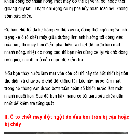
khiến động cơ nhanh nóng, mặt máy có thể bị vênh, bó, hoặc thổi
gioăng quy lát… Thậm chí động cơ bị phá hủy hoàn toàn nếu không
sớm sửa chữa.
Để hạn chế tối đa hư hỏng có thể xảy ra, đồng thời ngăn ngừa tình
trạng xe ô tô chết máy giữa đường làm ảnh hưởng tới công việc
của bạn, thì ngay thời điểm phát hiện ra nhiệt độ nước làm mát
nhanh nóng, nhiệt độ nóng cao thì bạn nên dừng xe lại và chờ động
cơ nguội, sau đó mở nắp capo để kiểm tra.
Nếu bạn thấy nước làm mát vẫn còn sôi thì hãy tắt hết thiết bị tiêu
thụ điện và chạy xe ở chế độ không tải. Lúc này, nước làm mát
trong hệ thống vẫn được bơm tuần hoàn sẽ khiến nước làm mát
nhanh nguội hơn. Sau đó bạn hãy mang xe tới gara sửa chữa gần
nhất để kiểm tra tổng quát.
II. Ô tô chết máy đột ngột do dầu bôi trơn bị cạn hoặc
bị cháy