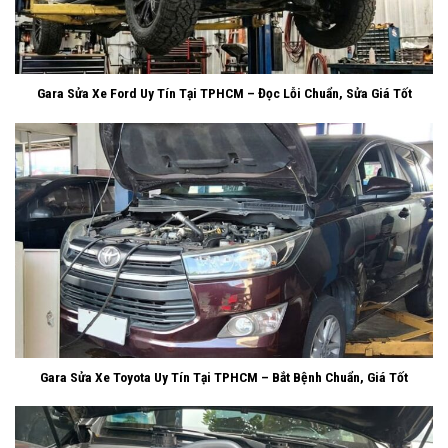
Gara Sửa Xe Ford Uy Tín Tại TPHCM – Đọc Lỗi Chuẩn, Sửa Giá Tốt
Gara Sửa Xe Toyota Uy Tín Tại TPHCM – Bắt Bệnh Chuẩn, Giá Tốt