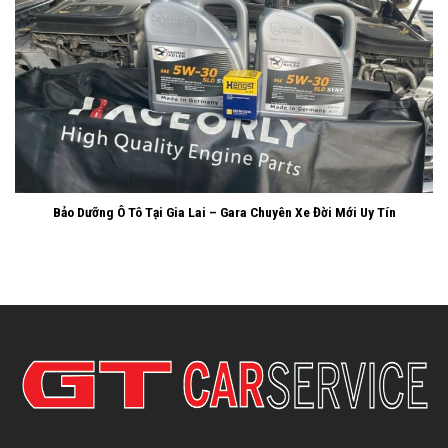
Bảo Dưỡng Ô Tô Tại Gia Lai – Gara Chuyên Xe Đời Mới Uy Tín