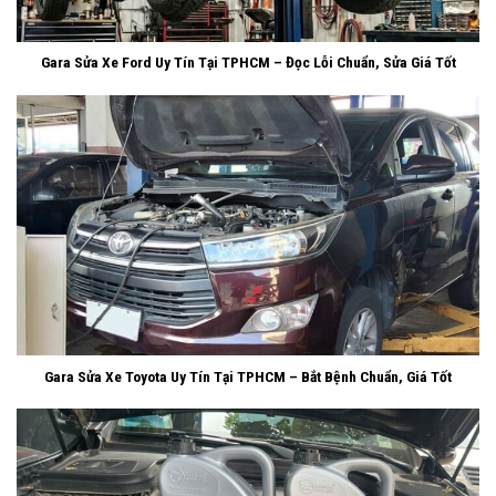
Gara Sửa Xe Ford Uy Tín Tại TPHCM – Đọc Lỗi Chuẩn, Sửa Giá Tốt
Gara Sửa Xe Toyota Uy Tín Tại TPHCM – Bắt Bệnh Chuẩn, Giá Tốt