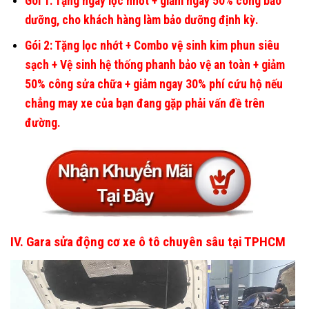
Gói 1: Tặng ngay lọc nhớt + giảm ngay 50% công bảo
dưỡng, cho khách hàng làm bảo dưỡng định kỳ.
Gói 2: Tặng lọc nhớt + Combo vệ sinh kim phun siêu
sạch + Vệ sinh hệ thống phanh bảo vệ an toàn + giảm
50% công sửa chữa + giảm ngay 30% phí cứu hộ nếu
chẳng may xe của bạn đang gặp phải vấn đề trên
đường.
IV. Gara sửa động cơ xe ô tô chuyên sâu tại TPHCM