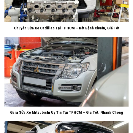
Chuyên Sửa Xe Cadillac Tại TPHCM – Bắt Bệnh Chuẩn, Giá Tốt
Gara Sửa Xe Mitsubishi Uy Tín Tại TPHCM – Giá Tốt, Nhanh Chóng