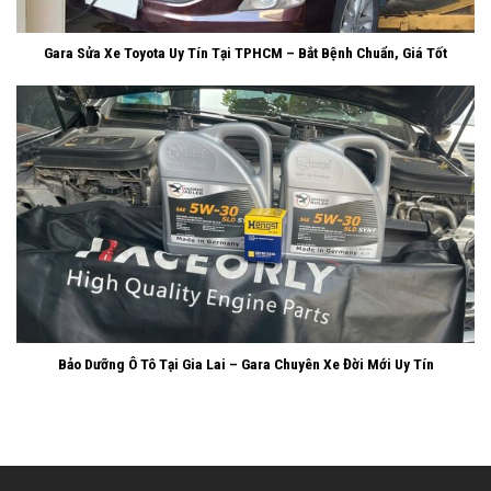
Gara Sửa Xe Toyota Uy Tín Tại TPHCM – Bắt Bệnh Chuẩn, Giá Tốt
Bảo Dưỡng Ô Tô Tại Gia Lai – Gara Chuyên Xe Đời Mới Uy Tín