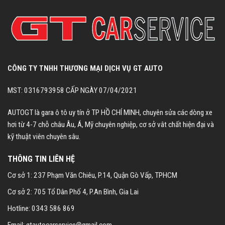
CÔNG TY TNHH THƯƠNG MẠI DỊCH VỤ GT AUTO
MST: 0316793958 CẤP NGÀY 07/04/2021
AUTOGT là gara ô tô uy tín ở TP HỒ CHÍ MINH, chuyên sửa các dòng xe
hơi từ 4-7 chỗ châu Âu, Á, Mỹ chuyên nghiệp, cơ sở vât chất hiện đại và
kỹ thuật viên chuyên sâu.
THÔNG TIN LIÊN HỆ
Cơ sở 1: 237 Phạm Văn Chiêu, P.14, Quận Gò Vấp, TPHCM
Cơ sở 2: 705 Tổ Dân Phố 4, P.An Bình, Gia Lai
Hotline: 0343 586 869
Email: gtautocarservice@gmail.com