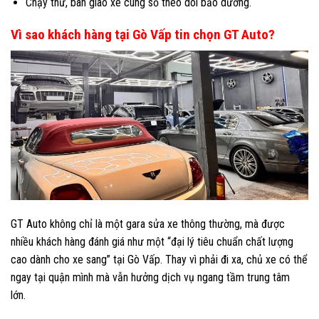
Chạy thử, bàn giao xe cùng sổ theo dõi bảo dưỡng.
Vì sao khách hàng tại Gò Vấp tin chọn GT Auto?
GT Auto không chỉ là một gara sửa xe thông thường, mà được
nhiều khách hàng đánh giá như một “đại lý tiêu chuẩn chất lượng
cao dành cho xe sang” tại Gò Vấp. Thay vì phải đi xa, chủ xe có thể
ngay tại quận mình mà vẫn hưởng dịch vụ ngang tầm trung tâm
lớn.