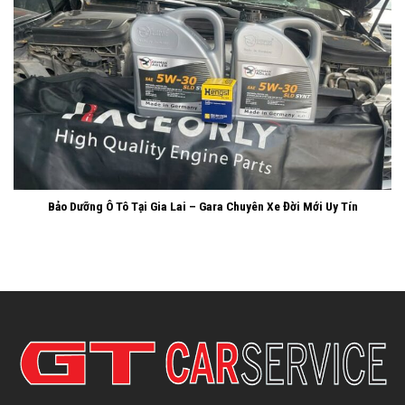
Bảo Dưỡng Ô Tô Tại Gia Lai – Gara Chuyên Xe Đời Mới Uy Tín