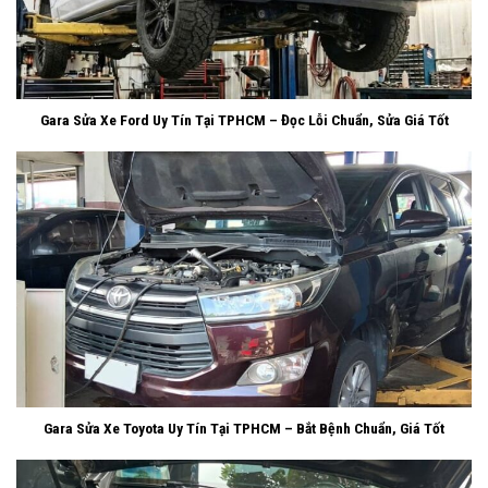
Gara Sửa Xe Ford Uy Tín Tại TPHCM – Đọc Lỗi Chuẩn, Sửa Giá Tốt
Gara Sửa Xe Toyota Uy Tín Tại TPHCM – Bắt Bệnh Chuẩn, Giá Tốt