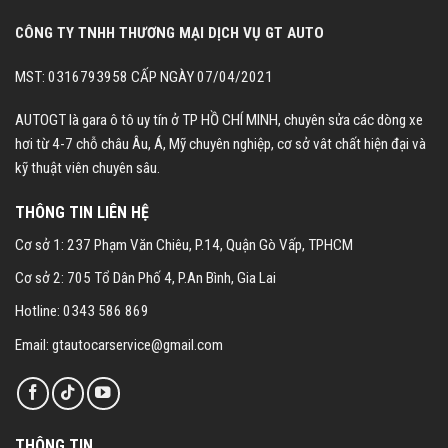
CÔNG TY TNHH THƯƠNG MẠI DỊCH VỤ GT AUTO
MST: 0316793958 CẤP NGÀY 07/04/2021
AUTOGT là gara ô tô uy tín ở TP HỒ CHÍ MINH, chuyên sửa các dòng xe
hơi từ 4-7 chỗ châu Âu, Á, Mỹ chuyên nghiệp, cơ sở vât chất hiện đại và
kỹ thuật viên chuyên sâu.
THÔNG TIN LIÊN HỆ
Cơ sở 1: 237 Phạm Văn Chiêu, P.14, Quận Gò Vấp, TPHCM
Cơ sở 2: 705 Tổ Dân Phố 4, P.An Bình, Gia Lai
Hotline: 0343 586 869
Email: gtautocarservice@gmail.com
THÔNG TIN