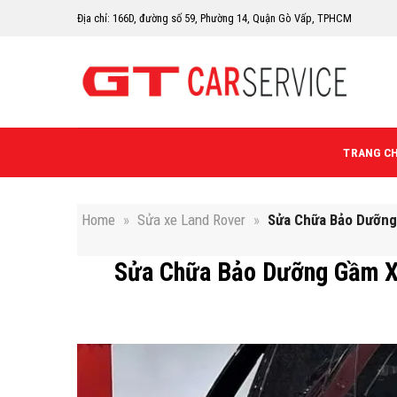
Skip
Địa chỉ: 166D, đường số 59, Phường 14, Quận Gò Vấp, TPHCM
to
content
TRANG C
Home
»
Sửa xe Land Rover
»
Sửa Chữa Bảo Dưỡng
Sửa Chữa Bảo Dưỡng Gầm X