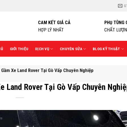
G
CAM KẾT GIÁ CẢ
PHỤ TÙNG 
CHẤT LƯỢN
HỢP LÝ NHẤT
HỦ
GIỚI THIỆU
DỊCH VỤ
CHUYÊN SỬA
BLOG KỸ THUẬT
 Gầm Xe Land Rover Tại Gò Vấp Chuyên Nghiệp
e Land Rover Tại Gò Vấp Chuyên Nghiệ