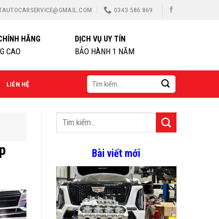
TAUTOCARSERVICE@GMAIL.COM
0343 586 869
CHÍNH HÃNG
DỊCH VỤ UY TÍN
G CAO
BẢO HÀNH 1 NĂM
LIÊN HỆ
p
Bài viết mới