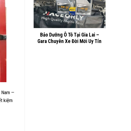
Bảo Dưỡng Ô Tô Tại Gia Lai –
Gara Chuyên Xe Đời Mới Uy Tín
ệt Nam —
ết kiệm