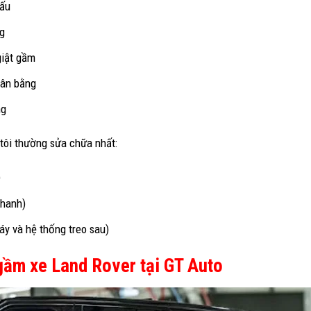
xấu
ng
giật gầm
cân bằng
ng
tôi thường sửa chữa nhất:
)
nhanh)
y và hệ thống treo sau)
gầm xe Land Rover tại GT Auto