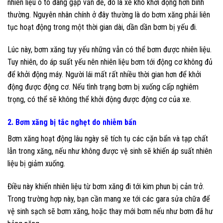
nhiên liệu ô tô đang gặp vấn đề, đó là xe khó khởi động hơn bình
thường. Nguyên nhân chính ở đây thường là do bơm xăng phải liên
tục hoạt động trong một thời gian dài, dần dần bơm bị yếu đi.
Lúc này, bơm xăng tuy yếu những vẫn có thể bơm được nhiên liệu.
Tuy nhiên, do áp suất yếu nên nhiên liệu bơm tới động cơ không đủ
để khởi động máy. Người lái mất rất nhiều thời gian hơn để khởi
động được động cơ. Nếu tình trạng bơm bị xuống cấp nghiêm
trọng, có thể sẽ không thể khởi động được động cơ của xe.
2. Bơm xăng bị tắc nghẹt do nhiễm bẩn
Bơm xăng hoạt động lâu ngày sẽ tích tụ các cặn bẩn và tạp chất
lẫn trong xăng, nếu như không được vệ sinh sẽ khiến áp suất nhiên
liệu bị giảm xuống.
Điều này khiến nhiên liệu từ bơm xăng đi tới kim phun bị cản trở.
Trong trường hợp này, bạn cần mang xe tới các gara sửa chữa để
vệ sinh sạch sẽ bơm xăng, hoặc thay mới bơm nếu như bơm đã hư