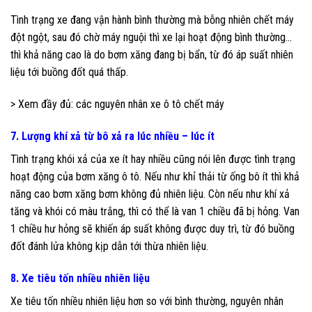
Tình trạng xe đang vận hành bình thường mà bỗng nhiên chết máy
đột ngột, sau đó chờ máy nguội thì xe lại hoạt động bình thường…
thì khả năng cao là do bơm xăng đang bị bẩn, từ đó áp suất nhiên
liệu tới buồng đốt quá thấp.
> Xem đầy đủ: các
nguyên nhân xe ô tô chết máy
7. Lượng khí xả từ bô xả ra lúc nhiều – lúc ít
Tình trạng khói xả của xe ít hay nhiều cũng nói lên được tình trạng
hoạt động của bơm xăng ô tô. Nếu như khỉ thải từ ống bô ít thì khả
năng cao bơm xăng bơm không đủ nhiên liệu. Còn nếu như khí xả
tăng và khói có màu trắng, thì có thể là van 1 chiều đã bị hỏng. Van
1 chiều hư hỏng sẽ khiến áp suất không được duy trì, từ đó buồng
đốt đánh lửa không kịp dẫn tới thừa nhiên liệu.
8. Xe tiêu tốn nhiều nhiên liệu
Xe tiêu tốn nhiều nhiên liệu hơn so với bình thường, nguyên nhân