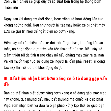
Còn van 1 chiều sẽ giúp duy trì áp suất bên trong hệ thống bơm
nhiên liệu.
Ngay sau khi động cơ khởi động, bơm xăng sẽ hoạt động liên tục
không ngừng nghỉ. Nếu như người lái tắt máy hoặc xe bị chết máy,
ECU sẽ gửi tín hiệu để ngắt điện áp bơm xăng.
Hiện nay, có rất nhiều mẫu xe đời mới được trang bị công tắc an
toàn, nó hoạt động dựa trên vận tốc thực tế của xe. Điều này sẽ
giảm thiểu tối đa tình trạng cháy nổ nếu chẳng may xảy ra tai nạn.
Và khi muốn tiếp tục sử dụng xe, người lái cần phải reset lại công
tắc này thì mới có thể khởi động được.
III. Dấu hiệu nhận biết bơm xăng xe ô tô đang gặp vấn
đề
Bạn có thể nhận biết được rằng bơm xăng ô tô đang gặp trục trặc
hay không, qua những dấu hiệu bất thường mà chiếc xe gặp phải.
Việc sớm nhận biết và đưa ra biện pháp xử lý kịp thời sẽ giúp bạn