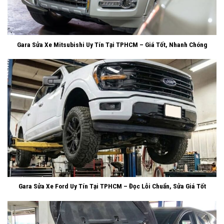
Gara Sửa Xe Mitsubishi Uy Tín Tại TPHCM – Giá Tốt, Nhanh Chóng
Gara Sửa Xe Ford Uy Tín Tại TPHCM – Đọc Lỗi Chuẩn, Sửa Giá Tốt