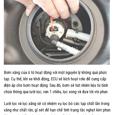
Bơm xăng của ô tô hoạt động với một nguyên lý không quá phức
tạp. Cụ thể, khi xe khởi động, ECU sẽ kích hoạt rơle để cung cấp
điện áp cho bơm hoạt động. Sau đó, bơm sẽ hút nhiên liệu từ bình
chứa thông qua lưới lọc, van 1 chiều, lọc xong và đưa tới vòi phun.
Lưới lọc và lọc xăng sẽ có nhiệm vụ lọc bỏ các tạp chất lẫn trong
xăng như chất rắn, gỉ sét để hạn chế tình trạng tắc nghẹt kim phun.