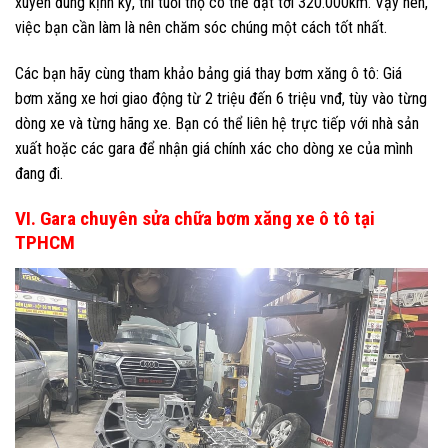
xuyên đúng kịnh kỳ, thì tuổi thọ có thể đạt tới 320.000km. Vậy nên,
việc bạn cần làm là nên chăm sóc chúng một cách tốt nhất.
Các bạn hãy cùng tham khảo bảng giá thay bơm xăng ô tô: Giá
bơm xăng xe hơi giao động từ 2 triệu đến 6 triệu vnđ, tùy vào từng
dòng xe và từng hãng xe. Bạn có thể liên hệ trực tiếp với nhà sản
xuất hoặc các gara để nhận giá chính xác cho dòng xe của mình
đang đi.
VI. Gara chuyên sửa chữa bơm xăng xe ô tô tại
TPHCM